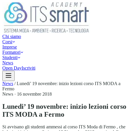
Chi siamo
Corsi
Imprese
Formatori
Studenti
News
Open Day
Iscriviti
News
/
Lunedi’ 19 novembre: inizio lezioni corso ITS MODA a
Fermo
News
· 16 novembre 2018
Lunedi’ 19 novembre: inizio lezioni corso
ITS MODA a Fermo
Si avvisano gli studenti ammessi al corso ITS Moda di Fermo , che